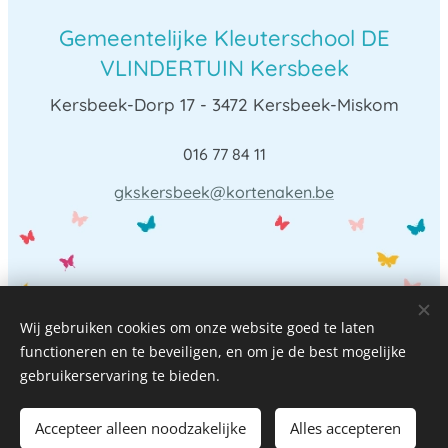
Gemeentelijke Kleuterschool DE
VLINDERTUIN Kersbeek
Kersbeek-Dorp 17 - 3472 Kersbeek-Miskom
016 77 84 11
gkskersbeek@kortenaken.be
Wij gebruiken cookies om onze website goed te laten
functioneren en te beveiligen, en om je de best mogelijke
gebruikerservaring te bieden.
© 2023 Alle rechten voorbehouden
Accepteer alleen noodzakelijke
Alles accepteren
Cookies